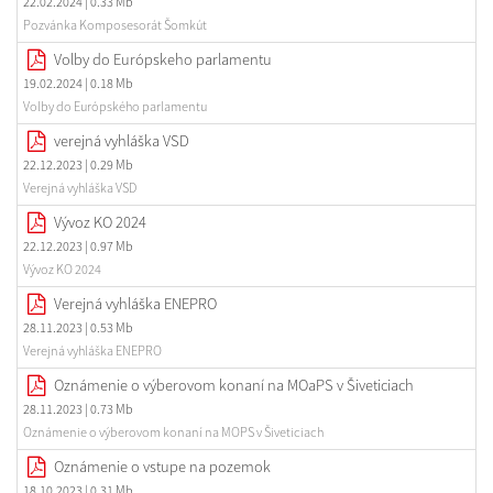
22.02.2024
| 0.33 Mb
Pozvánka Komposesorát Šomkút
Volby do Európskeho parlamentu
19.02.2024
| 0.18 Mb
Volby do Európského parlamentu
verejná vyhláška VSD
22.12.2023
| 0.29 Mb
Verejná vyhláška VSD
Vývoz KO 2024
22.12.2023
| 0.97 Mb
Vývoz KO 2024
Verejná vyhláška ENEPRO
28.11.2023
| 0.53 Mb
Verejná vyhláška ENEPRO
Oznámenie o výberovom konaní na MOaPS v Šiveticiach
28.11.2023
| 0.73 Mb
Oznámenie o výberovom konaní na MOPS v Šiveticiach
Oznámenie o vstupe na pozemok
18.10.2023
| 0.31 Mb