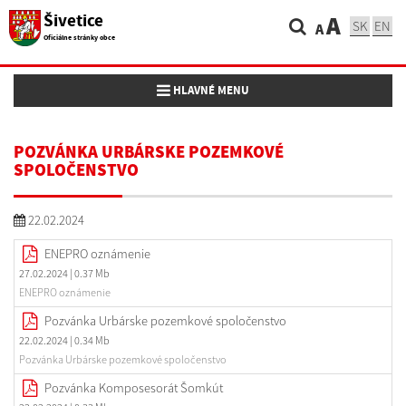
Šivetice
A
SK
EN
A
Oficiálne stránky obce
Toggle navigation
HLAVNÉ MENU
POZVÁNKA URBÁRSKE POZEMKOVÉ
SPOLOČENSTVO
22.02.2024
ENEPRO oznámenie
27.02.2024
| 0.37 Mb
ENEPRO oznámenie
Pozvánka Urbárske pozemkové spoločenstvo
22.02.2024
| 0.34 Mb
Pozvánka Urbárske pozemkové spoločenstvo
Pozvánka Komposesorát Šomkút