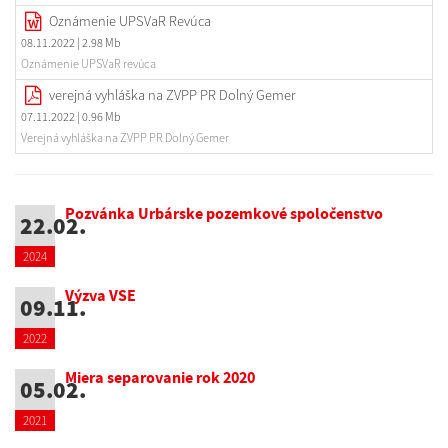
Oznámenie UPSVaR Revúca
08.11.2022
| 2.98 Mb
Oznámenie UPSVaR revúca
verejná vyhláška na ZVPP PR Dolný Gemer
07.11.2022
| 0.96 Mb
Verejná vyhláška na ZVPP PR Dolný Gemer
Pozvánka Urbárske pozemkové spoločenstvo
22.02.
2024
Výzva VSE
09.11.
2022
Miera separovanie rok 2020
05.02.
2021