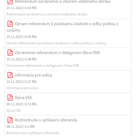
Referendum oznámenie o utvorení volebného okrsku
15.11.2022
| 0.54 Mb
Referendum oznámenie o utvorení volebného okrsku
Oznam referendum k podávaniu žiadosti o voľbu poštou z
cudziny
15.11.2022
| 0.56 Mb
Oznam referendum k podávaniu žiadosti o voľbu poštou z cudziny
Oznámenie referendum o delegovaní člena OVK
15.11.2022
| 0.48 Mb
Oznámenie referendum o delegovaní člena OVK
informácia pre volica
14.11.2022
| 0.27 Mb
Informácia pre voliča
Výzva VSE
09.11.2022
| 0.53 Mb
Výzva VSE
Rozhodnutie o vyhlásení referenda
08.11.2022
| 0.2 Mb
Rozhodnutie o vyhlásení referenda