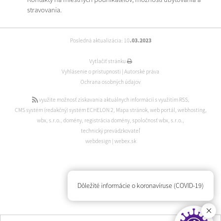
stravovania.
Posledná aktualizácia: 10
.03.2023
Vytlačiť stránku
Vyhlásenie o prístupnosti
|
Autorské práva
Ochrana osobných údajov
využite možnosť získavania aktuálnych informácií s využitím RSS
,
CMS systém (redakčný) systém ECHELON 2
,
Mapa stránok
,
web portál
,
webhosting
,
wbx, s.r.o.
,
domény
,
registrácia domény
,
spoločnosť wbx, s.r.o.
,
technický prevádzkovateľ
webdesign
|
webex.sk
Dôležité informácie o koronavíruse (COVID-19)