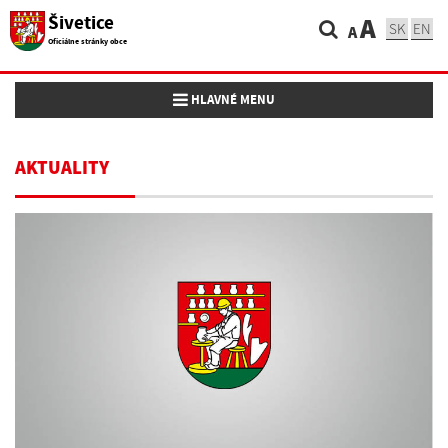
Šivetice
A
SK
EN
A
Oficiálne stránky obce
Toggle navigation
HLAVNÉ MENU
AKTUALITY