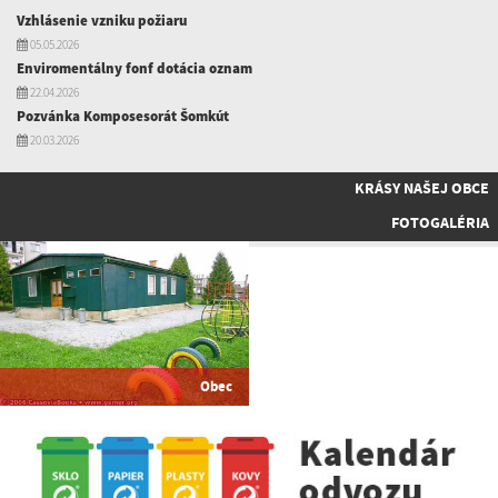
Vzhlásenie vzniku požiaru
05.05.2026
Enviromentálny fonf dotácia oznam
22.04.2026
Pozvánka Komposesorát Šomkút
20.03.2026
KRÁSY NAŠEJ OBCE
FOTOGALÉRIA
Obec