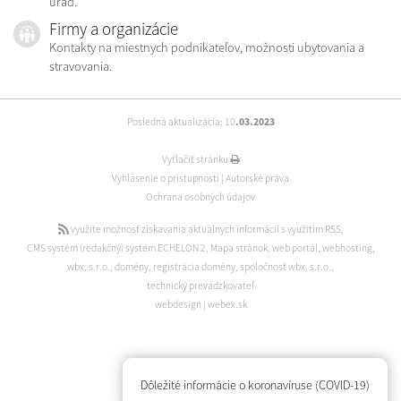
úrad.
Firmy a organizácie
Kontakty na miestnych podnikateľov, možnosti ubytovania a
stravovania.
Posledná aktualizácia: 10
.03.2023
Vytlačiť stránku
Vyhlásenie o prístupnosti
|
Autorské práva
Ochrana osobných údajov
využite možnosť získavania aktuálnych informácií s využitím RSS
,
CMS systém (redakčný) systém ECHELON 2
,
Mapa stránok
,
web portál
,
webhosting
,
wbx, s.r.o.
,
domény
,
registrácia domény
,
spoločnosť wbx, s.r.o.
,
technický prevádzkovateľ
webdesign
|
webex.sk
Dôležité informácie o koronavíruse (COVID-19)