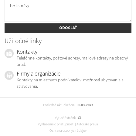
Text správy
ODOSLAŤ
Užitočné linky
Kontakty
Telefónne kontakty, poštové adresy, mailové adresy na obecný
úrad.
Firmy a organizácie
Kontakty na miestnych podnikateľov, možnosti ubytovania a
stravovania.
Posledná aktualizácia: 10
.03.2023
Vytlačiť stránku
Vyhlásenie o prístupnosti
|
Autorské práva
Ochrana osobných údajov