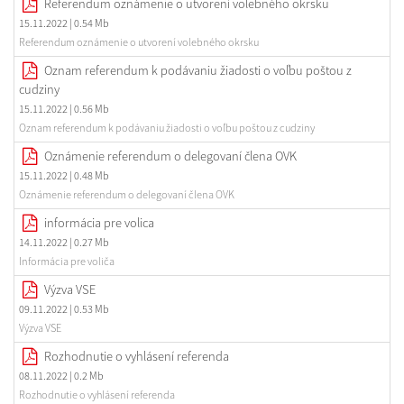
Referendum oznámenie o utvorení volebného okrsku
15.11.2022
| 0.54 Mb
Referendum oznámenie o utvorení volebného okrsku
Oznam referendum k podávaniu žiadosti o voľbu poštou z
cudziny
15.11.2022
| 0.56 Mb
Oznam referendum k podávaniu žiadosti o voľbu poštou z cudziny
Oznámenie referendum o delegovaní člena OVK
15.11.2022
| 0.48 Mb
Oznámenie referendum o delegovaní člena OVK
informácia pre volica
14.11.2022
| 0.27 Mb
Informácia pre voliča
Výzva VSE
09.11.2022
| 0.53 Mb
Výzva VSE
Rozhodnutie o vyhlásení referenda
08.11.2022
| 0.2 Mb
Rozhodnutie o vyhlásení referenda