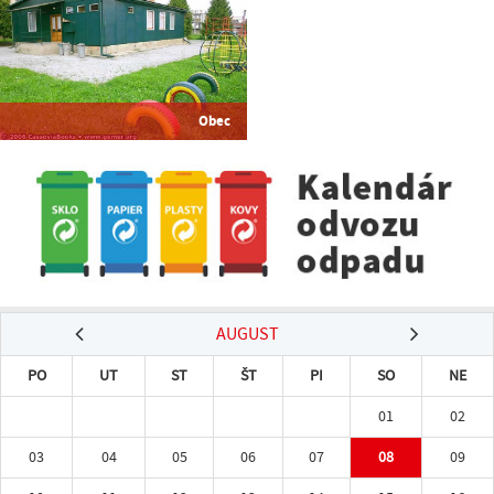
Obec
AUGUST
PO
UT
ST
ŠT
PI
SO
NE
01
02
03
04
05
06
07
08
09