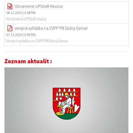
Oznámenie UPSVaR Revúca
08.11.2022
| 2.98 Mb
Oznámenie UPSVaR revúca
verejná vyhláška na ZVPP PR Dolný Gemer
07.11.2022
| 0.96 Mb
Verejná vyhláška na ZVPP PR Dolný Gemer
Zoznam aktualít :