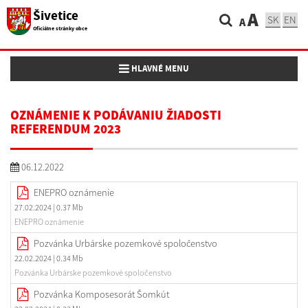
Šivetice
A
SK
EN
A
Oficiálne stránky obce
Toggle navigation
HLAVNÉ MENU
OZNÁMENIE K PODÁVANIU ŽIADOSTI
REFERENDUM 2023
06.12.2022
ENEPRO oznámenie
27.02.2024
| 0.37 Mb
ENEPRO oznámenie
Pozvánka Urbárske pozemkové spoločenstvo
22.02.2024
| 0.34 Mb
Pozvánka Urbárske pozemkové spoločenstvo
Pozvánka Komposesorát Šomkút