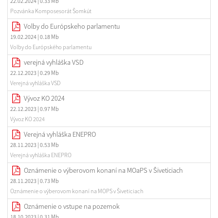
22.02.2024
| 0.33 Mb
Pozvánka Komposesorát Šomkút
Volby do Európskeho parlamentu
19.02.2024
| 0.18 Mb
Volby do Európského parlamentu
verejná vyhláška VSD
22.12.2023
| 0.29 Mb
Verejná vyhláška VSD
Vývoz KO 2024
22.12.2023
| 0.97 Mb
Vývoz KO 2024
Verejná vyhláška ENEPRO
28.11.2023
| 0.53 Mb
Verejná vyhláška ENEPRO
Oznámenie o výberovom konaní na MOaPS v Šiveticiach
28.11.2023
| 0.73 Mb
Oznámenie o výberovom konaní na MOPS v Šiveticiach
Oznámenie o vstupe na pozemok
18.10.2023
| 0.31 Mb