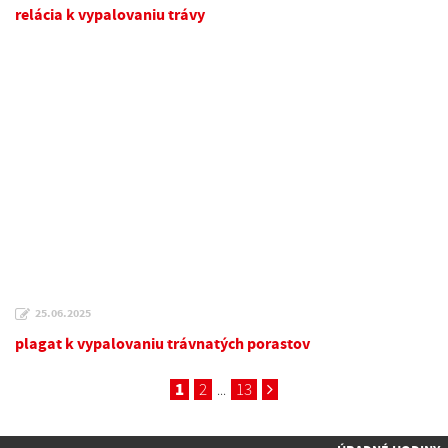
relácia k vypalovaniu trávy
25.06.2025
plagat k vypalovaniu trávnatých porastov
1
2
13
...