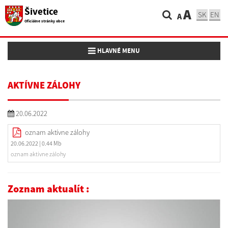
Šivetice
A
SK
EN
A
Oficiálne stránky obce
Toggle navigation
HLAVNÉ MENU
AKTÍVNE ZÁLOHY
20.06.2022
oznam aktívne zálohy
20.06.2022
| 0.44 Mb
oznam aktívne zálohy
Zoznam aktualít :