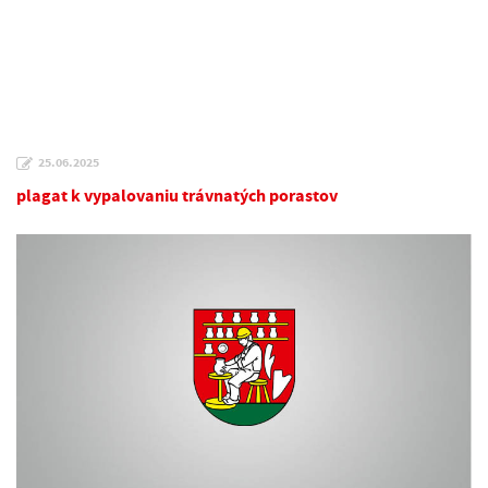
25.06.2025
plagat k vypalovaniu trávnatých porastov