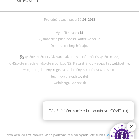
stravovania.
Posledná aktualizácia: 10
.03.2023
Vytlačiť stránku
Vyhlásenie o prístupnosti
|
Autorské práva
Ochrana osobných údajov
využite možnosť získavania aktuálnych informácií s využitím RSS
,
CMS systém (redakčný) systém ECHELON 2
,
Mapa stránok
,
web portál
,
webhosting
,
wbx, s.r.o.
,
domény
,
registrácia domény
,
spoločnosť wbx, s.r.o.
,
technický prevádzkovateľ
webdesign
|
webex.sk
Dôležité informácie o koronavíruse (COVID-19)
Tento web využíva cookies. Jeho používaním s tým vyjadrujete súhlas.
viac